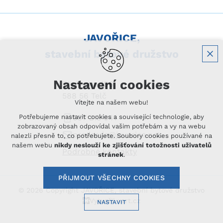
JAVOŘICE,
stavební bytové družstvo
Nastavení cookies
Staňkova 196
588 56 Telč
Vítejte na našem webu!
Potřebujeme nastavit cookies a související technologie, aby
567 213 041
zobrazovaný obsah odpovídal vašim potřebám a vy na webu
predseda@javorice.net
nalezli přesně to, co potřebujete. Soubory cookies používané na
našem webu
nikdy neslouží ke zjišťování totožnosti uživatelů
Podrobné kontakty
stránek
.
PŘIJMOUT VŠECHNY COOKIES
© 2026 Copyright JAVOŘICE, stavební bytové družstvo
Vytvořil xart.cz
NASTAVIT
Technická cookies